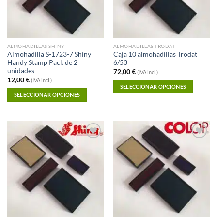
ALMOHADILLAS SHINY
ALMOHADILLAS TRODAT
Almohadilla S-1723-7 Shiny
Caja 10 almohadillas Trodat
Handy Stamp Pack de 2
6/53
unidades
72,00
€
(IVA incl.)
12,00
€
(IVA incl.)
SELECCIONAR OPCIONES
SELECCIONAR OPCIONES
Añadir a
Añadir a
Favoritos
Favoritos