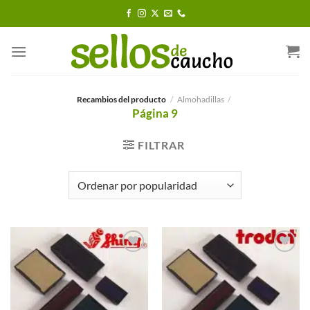
Saltar
al
contenido
Recambios del producto
/
Almohadillas
/
Página 9
FILTRAR
Añadir a
Añadir a
Favoritos
Favoritos