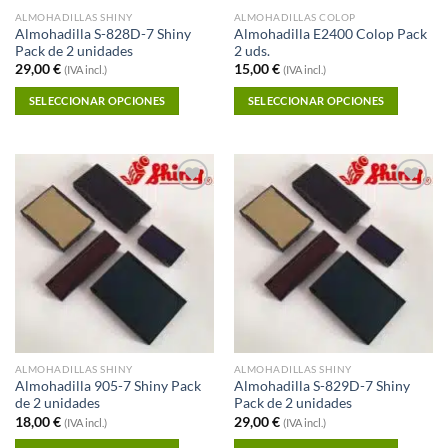
ALMOHADILLAS SHINY
ALMOHADILLAS COLOP
Almohadilla S-828D-7 Shiny
Almohadilla E2400 Colop Pack
Pack de 2 unidades
2 uds.
29,00
€
15,00
€
(IVA incl.)
(IVA incl.)
SELECCIONAR OPCIONES
SELECCIONAR OPCIONES
Añadir a
Añadir a
Favoritos
Favoritos
ALMOHADILLAS SHINY
ALMOHADILLAS SHINY
Almohadilla 905-7 Shiny Pack
Almohadilla S-829D-7 Shiny
de 2 unidades
Pack de 2 unidades
18,00
€
29,00
€
(IVA incl.)
(IVA incl.)