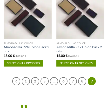
Añadir a
Añadir a
Favoritos
Favoritos
ALMOHADILLAS COLOP
ALMOHADILLAS COLOP
Almohadilla R24 Colop Pack 2
Almohadilla R12 Colop Pack 2
uds.
uds.
15,00
€
15,00
€
(IVA incl.)
(IVA incl.)
SELECCIONAR OPCIONES
SELECCIONAR OPCIONES
1
2
3
…
6
7
8
9