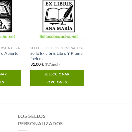
Añadir a
Añadir a
Favoritos
Favoritos
SELLOS EX LIBRIS PERSONALIZADOS
SELLOS EX LIBRIS PERSONALIZADOS
bro Abierto
Sello Ex Libris Libro Y Pluma
4x4cm
31,00
€
(IVA incl.)
ONAR
SELECCIONAR
ES
OPCIONES
LOS SELLOS
PERSONALIZADOS