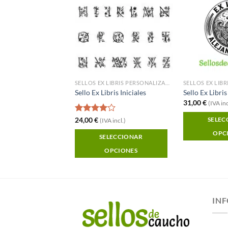
Añadir a
Añadir a
Favoritos
Favoritos
SELLOS EX LIBRIS PERSONALIZADOS
SELLOS EX LIBRIS PERSONALIZADOS
ibris Unicornio
Sello Ex Libris Iniciales
Sello Ex Libr
31,00
€
(IVA inc
A incl.)
Valorado
24,00
€
SELEC
(IVA incl.)
con
4.00
LECCIONAR
OPC
de 5
SELECCIONAR
OPCIONES
OPCIONES
IN