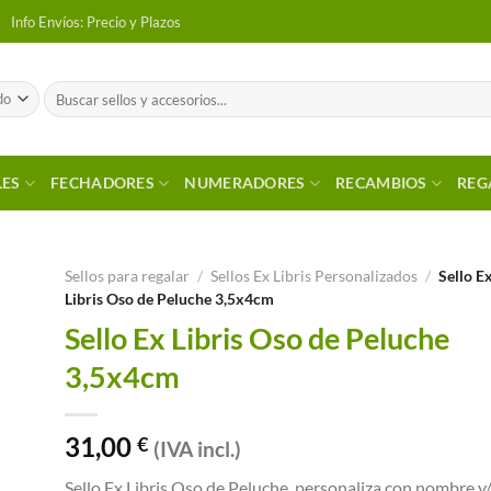
Info Envíos: Precio y Plazos
Buscar
por:
LES
FECHADORES
NUMERADORES
RECAMBIOS
REG
Sellos para regalar
/
Sellos Ex Libris Personalizados
/
Sello E
Libris Oso de Peluche 3,5x4cm
 a
Sello Ex Libris Oso de Peluche
tos
3,5x4cm
31,00
€
(IVA incl.)
Sello Ex Libris Oso de Peluche, personaliza con nombre y