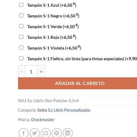
€
Tampón S-1 Azul
(+
6,50
)
€
Tampón S-1 Negro
(+
6,50
)
€
Tampón S-1 Verde
(+
6,50
)
€
Tampón S-1 Rojo
(+
6,50
)
€
Tampón S-1 Violeta
(+
6,50
)
Tampón S-1 Fieltro, sin tinta (para tintas especiales)
(+
9,9
Sello Ex Libris Oso de Peluche 3,5x4cm cantidad
AÑADIR AL CARRITO
SKU:
Ex-Libris-Oso-Peluche-3,5x4
Categoría:
Sellos Ex Libris Personalizados
Marca:
Druckmaster