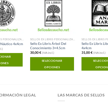
Añadir a
Añadir a
Favoritos
Favoritos
SELLOS EX LIBRIS PERSONALIZADOS
SELLOS EX LIBRIS PERSONALIZADOS
Sello Ex Libris Árbol Del
Sello Ex Libris Li
is Náutico 4x4cm
Conocimiento 3×4.5cm
4x4cm
l.)
30,00
€
31,00
€
(IVA incl.)
(IVA incl.)
CIONAR
SELECCIONAR
SELECCI
IONES
OPCIONES
OPCION
FORMACIÓN LEGAL
LAS MARCAS DE SELLOS