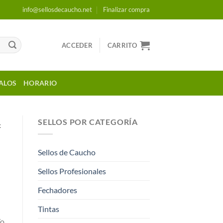
info@sellosdecaucho.net
Finalizar compra
ACCEDER
CARRITO
ALOS
HORARIO
SELLOS POR CATEGORÍA
x
Sellos de Caucho
Sellos Profesionales
Fechadores
Tintas
/o