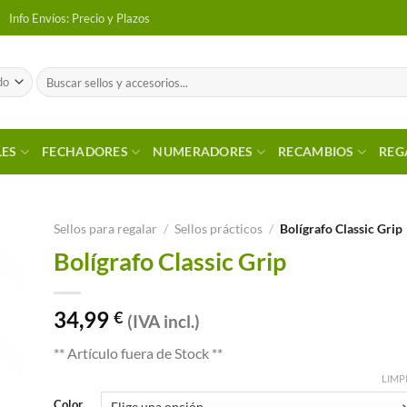
Info Envíos: Precio y Plazos
Buscar
por:
LES
FECHADORES
NUMERADORES
RECAMBIOS
REG
Sellos para regalar
/
Sellos prácticos
/
Bolígrafo Classic Grip
Bolígrafo Classic Grip
 a
tos
34,99
€
(IVA incl.)
** Artículo fuera de Stock **
LIMP
Color