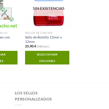
SIN EXISTENCIAS
SELLO
SELLOS DE CAUCHO
Pen con
Sello de Bolsillo 12mm x
12mm
25,90
€
(IVA incl.)
ONAR
SELECCIONAR
ES
OPCIONES
LOS SELLOS
PERSONALIZADOS