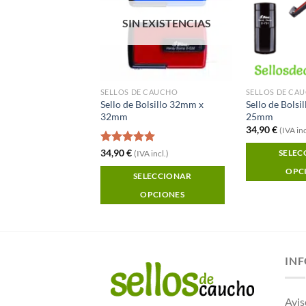
SIN EXISTENCIAS
S CON SELLO
SELLOS DE CAUCHO
SELLOS DE CA
elegante verde y
Sello de Bolsillo 32mm x
Sello de Bolsi
32mm
25mm
34,90
€
A incl.)
(IVA inc
Valorado
34,90
€
 AL CARRITO
SELEC
(IVA incl.)
con
5.00
OPC
de 5
SELECCIONAR
OPCIONES
IN
Avis