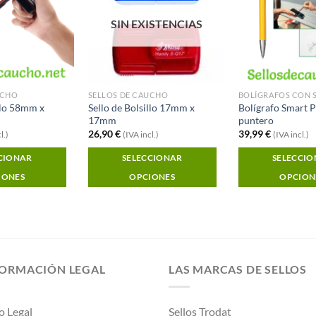
SIN EXISTENCIAS
UCHO
SELLOS DE CAUCHO
BOLÍGRAFOS CON 
llo 58mm x
Sello de Bolsillo 17mm x
Bolígrafo Smart 
17mm
puntero
26,90
€
39,99
€
l.)
(IVA incl.)
(IVA incl.)
CIONAR
SELECCIONAR
SELECCI
IONES
OPCIONES
OPCION
Este
producto
tiene
múltiples
variantes.
FORMACIÓN LEGAL
LAS MARCAS DE SELLOS
Las
opciones
se
o Legal
Sellos Trodat