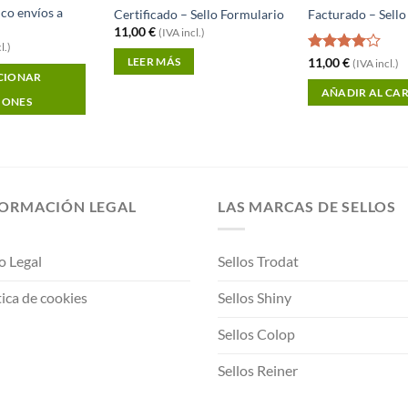
co envíos a
Certificado – Sello Formulario
Facturado – Sello
11,00
€
(IVA incl.)
l.)
Valorado
11,00
€
LEER MÁS
(IVA incl.)
con
4.00
CIONAR
de 5
AÑADIR AL CA
IONES
FORMACIÓN LEGAL
LAS MARCAS DE SELLOS
o Legal
Sellos Trodat
tica de cookies
Sellos Shiny
Sellos Colop
Sellos Reiner