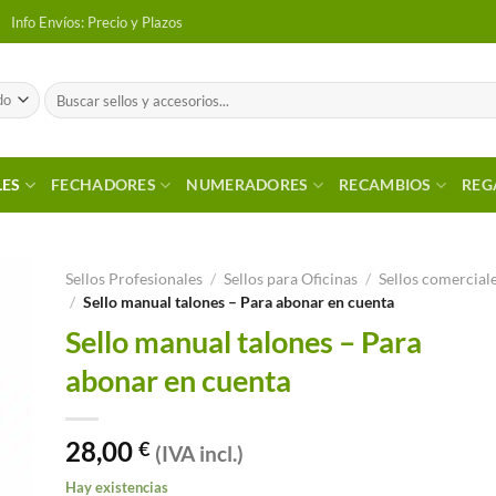
Info Envíos: Precio y Plazos
Buscar
por:
LES
FECHADORES
NUMERADORES
RECAMBIOS
REG
Sellos Profesionales
/
Sellos para Oficinas
/
Sellos comercial
/
Sello manual talones – Para abonar en cuenta
 a
Sello manual talones – Para
tos
abonar en cuenta
28,00
€
(IVA incl.)
Hay existencias