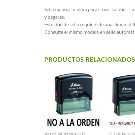
Sello manual madera para cruzar talones. La 
y pagarés.
Este tipo de sello requiere de una almohadi
Consulte el mismo modelo en sello automático
PRODUCTOS RELACIONADO
Añadir a
Añadir a
Favoritos
Favoritos
 CAUCHO
SELLOS PROFESIONALES
SELLOS PROFE