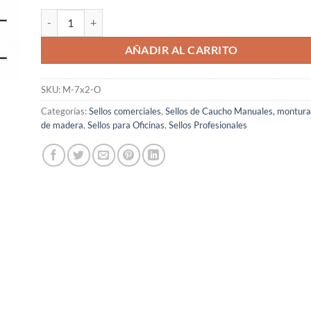
Sello manual talones - Para abonar en cuenta cantidad
AÑADIR AL CARRITO
SKU:
M-7x2-O
Categorías:
Sellos comerciales
,
Sellos de Caucho Manuales, montura
de madera
,
Sellos para Oficinas
,
Sellos Profesionales