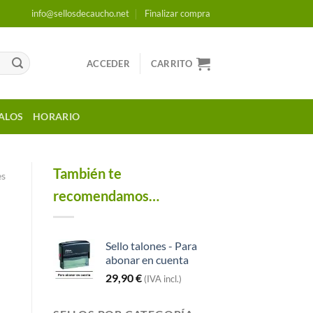
info@sellosdecaucho.net
Finalizar compra
ACCEDER
CARRITO
ALOS
HORARIO
También te
es
recomendamos…
Sello talones - Para
abonar en cuenta
29,90
€
(IVA incl.)