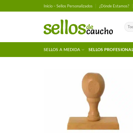
Saltar
Inicio – Sellos Personalizados
¿Dónde Estamos?
al
contenido
SELLOS A MEDIDA
SELLOS PROFESIONA
Añadir
Favori