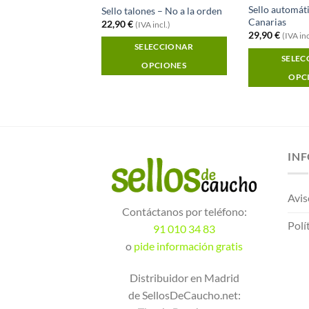
Sello automáti
caucho gratis
Sello talones – No a la orden
Canarias
22,90
€
(IVA incl.)
29,90
€
(IVA inc
SELECCIONAR
incl.)
SELEC
OPCIONES
LECCIONAR
OPC
OPCIONES
IN
Avis
Contáctanos por teléfono:
Polí
91 010 34 83
o
pide información gratis
Distribuidor en Madrid
de SellosDeCaucho.net: