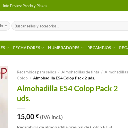
Info Envíos: Precio y Plazos
Buscar
por:
LES
FECHADORES
NUMERADORES
RECAMBIOS
REG
Recambios para sellos
/
Almohadillas de tinta
/
Almohadilla
Colop
/
Almohadilla E54 Colop Pack 2 uds.
 a
Almohadilla E54 Colop Pack 2
tos
uds.
15,00
€
(IVA incl.)
Recambios de almohadilla original de Colop E/54