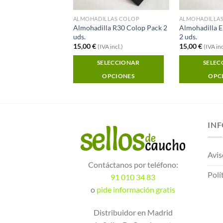
LLAS COLOP
ALMOHADILLAS COLOP
ALMOHADILLA
la E2800 Colop Pack
Almohadilla R30 Colop Pack 2
Almohadilla 
uds.
2 uds.
15,00
€
15,00
€
A incl.)
(IVA incl.)
(IVA inc
LECCIONAR
SELECCIONAR
SELEC
OPCIONES
OPCIONES
OPC
IN
Avis
Contáctanos por teléfono:
Polí
91 010 34 83
o
pide información gratis
Distribuidor en Madrid