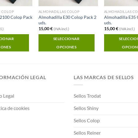
S COLOP
ALMOHADILLAS COLOP
ALMOHADILLAS C
E2100 Colop Pack
Almohadilla E30 Colop Pack 2
Almohadilla E35 
uds.
uds.
15,00
€
15,00
€
l.)
(IVA incl.)
(IVA incl.)
CIONAR
SELECCIONAR
SELECCI
IONES
OPCIONES
OPCION
FORMACIÓN LEGAL
LAS MARCAS DE SELLOS
o Legal
Sellos Trodat
tica de cookies
Sellos Shiny
Sellos Colop
Sellos Reiner