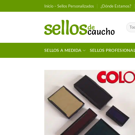
Saltar
Inicio – Sellos Personalizados
¿Dónde Estamos?
al
contenido
SELLOS A MEDIDA
SELLOS PROFESIONA
Añadir
Favori