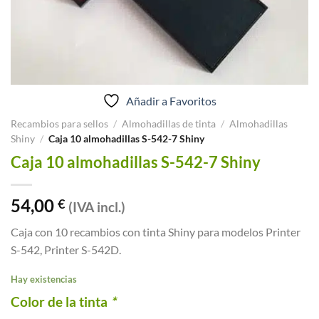
Añadir a Favoritos
Recambios para sellos
/
Almohadillas de tinta
/
Almohadillas
Shiny
/
Caja 10 almohadillas S-542-7 Shiny
Caja 10 almohadillas S-542-7 Shiny
54,00
€
(IVA incl.)
Caja con 10 recambios con tinta Shiny para modelos Printer
S-542, Printer S-542D.
Hay existencias
Color de la tinta
*