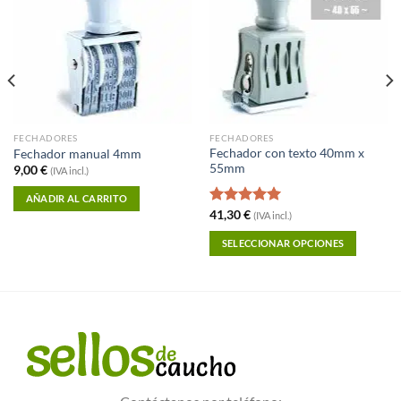
Favoritos
Favoritos
FECHADORES
FECHADORES
Fechador con texto 40mm x
Fechador manual 4mm
55mm
9,00
€
(IVA incl.)
AÑADIR AL CARRITO
Valorado
41,30
€
(IVA incl.)
con
5.00
de 5
SELECCIONAR OPCIONES