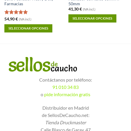
Farmacias
50mm
41,30
€
(IVA incl.)
SELECCIONAR OPCIONES
Valorado
54,90
€
(IVA incl.)
con
5.00
de 5
SELECCIONAR OPCIONES
Contáctanos por teléfono:
91 010 34 83
o
pide información gratis
Distribuidor en Madrid
de SellosDeCaucho.net:
Tienda Druckmaster
Calle Blasco de Garay, 47