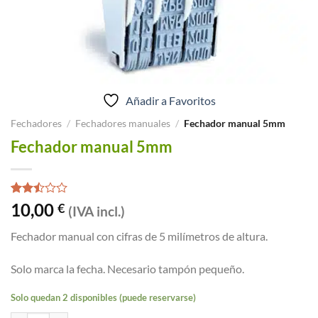
Añadir a Favoritos
Fechadores
/
Fechadores manuales
/
Fechador manual 5mm
Fechador manual 5mm
Valorado
2
10,00
€
(IVA incl.)
con
2.50
Fechador manual con cifras de 5 milímetros de altura.
de 5
en
base
Solo marca la fecha. Necesario tampón pequeño.
a
valoraciones
de
Solo quedan 2 disponibles (puede reservarse)
clientes