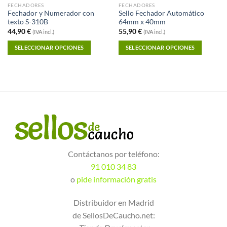
FECHADORES
FECHADORES
Fechador y Numerador con
Sello Fechador Automático
texto S-310B
64mm x 40mm
44,90
€
55,90
€
(IVA incl.)
(IVA incl.)
SELECCIONAR OPCIONES
SELECCIONAR OPCIONES
Contáctanos por teléfono:
91 010 34 83
o
pide información gratis
Distribuidor en Madrid
de SellosDeCaucho.net: