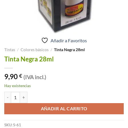
Añadir a Favoritos
Tintas
/
Colores básicos
/
Tinta Negra 28ml
Tinta Negra 28ml
9,90
€
(IVA incl.)
Hay existencias
Tinta Negra 28ml cantidad
AÑADIR AL CARRITO
SKU:
S-61