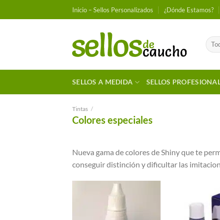
Saltar
Inicio – Sellos Personalizados
¿Dónde Estamos?
al
contenido
SELLOS A MEDIDA
SELLOS PROFESIONA
Tintas
/
Colores especiales
Nueva gama de colores de Shiny que te permi
conseguir distinción y dificultar las imitacio
Añadir a
Favoritos