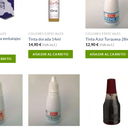
ALES
COLORES ESPECIALES
COLORES ESPECIALES
ra embalajes
Tinta dorada 14ml
Tinta Azul Turquesa 28
14,90
€
12,90
€
(IVA incl.)
(IVA incl.)
AÑADIR AL CARRITO
AÑADIR AL CARRITO
ARRITO
Añadir a
Añadir a
Añadi
Favoritos
Favoritos
Favori