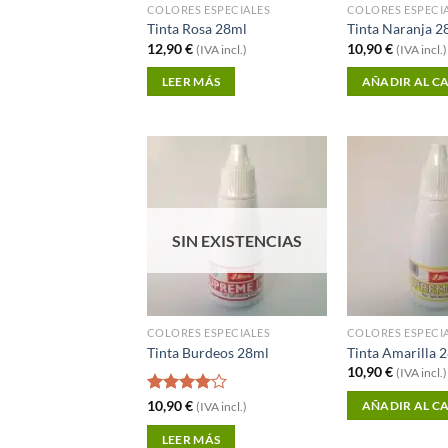
COLORES ESPECIALES
COLORES ESPECI
Tinta Rosa 28ml
Tinta Naranja 2
12,90
€
10,90
€
(IVA incl.)
(IVA incl.)
LEER MÁS
AÑADIR AL C
Añadir a
Favoritos
SIN EXISTENCIAS
COLORES ESPECIALES
COLORES ESPECI
Tinta Burdeos 28ml
Tinta Amarilla 
10,90
€
(IVA incl.)
Valorado
10,90
€
AÑADIR AL C
(IVA incl.)
con
4.00
de 5
LEER MÁS