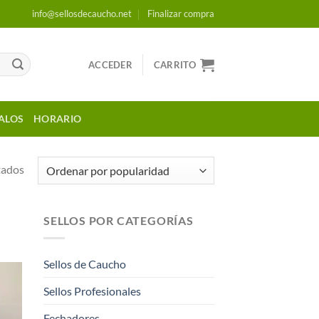
info@sellosdecaucho.net
Finalizar compra
ACCEDER
CARRITO
ALOS
HORARIO
Ordenado
tados
por
popularidad
SELLOS POR CATEGORÍAS
Sellos de Caucho
Sellos Profesionales
r a
tos
Fechadores