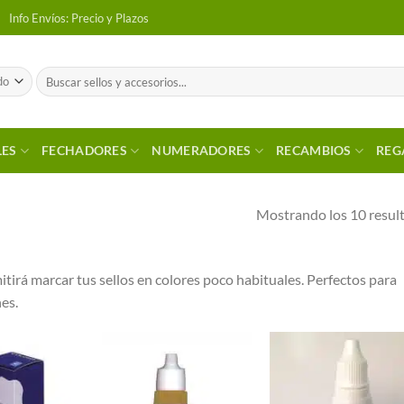
Info Envíos: Precio y Plazos
Buscar
por:
LES
FECHADORES
NUMERADORES
RECAMBIOS
REG
Mostrando los 10 resul
tirá marcar tus sellos en colores poco habituales. Perfectos para
nes.
Añadir a
Añadir a
Añadi
Favoritos
Favoritos
Favori