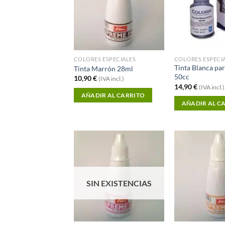
COLORES ESPECIALES
COLORES ESPECI
Tinta Blanca pa
Tinta Marrón 28ml
50cc
10,90
€
(IVA incl.)
14,90
€
(IVA incl.)
AÑADIR AL CARRITO
AÑADIR AL C
Añadir a
Favoritos
SIN EXISTENCIAS