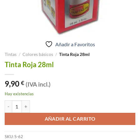
Añadir a Favoritos
Tintas
/
Colores básicos
/
Tinta Roja 28ml
Tinta Roja 28ml
9,90
€
(IVA incl.)
Hay existencias
Tinta Roja 28ml cantidad
AÑADIR AL CARRITO
SKU:
S-62