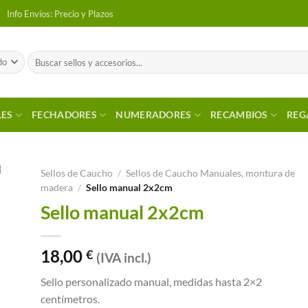
Info Envíos: Precio y Plazos
Buscar
por:
LES
FECHADORES
NUMERADORES
RECAMBIOS
REG
Sellos de Caucho
/
Sellos de Caucho Manuales, montura de
madera
/
Sello manual 2x2cm
 a
Sello manual 2x2cm
tos
18,00
€
(IVA incl.)
Sello personalizado manual, medidas hasta 2×2
centímetros.