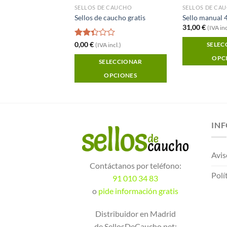
SELLOS DE CAUCHO MANUALES, MONTURA DE MADERA
SELLOS DE CAUCHO
ual 5x1cm
Sellos de caucho gratis
Sello manual
31,00
€
A incl.)
(IVA inc
Valorado
0,00
€
LECCIONAR
SELEC
(IVA incl.)
con
OPCIONES
OPC
2.33
SELECCIONAR
de 5
OPCIONES
IN
Avis
Contáctanos por teléfono:
Polí
91 010 34 83
o
pide información gratis
Distribuidor en Madrid
de SellosDeCaucho.net: