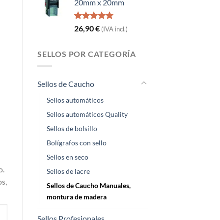
20mm x 20mm
Valorado
2
26,90
€
(IVA incl.)
con
5.00
de 5 en
base a
SELLOS POR CATEGORÍA
valoraciones
de clientes
Sellos de Caucho
Sellos automáticos
Sellos automáticos Quality
Sellos de bolsillo
Bolígrafos con sello
Sellos en seco
o.
Sellos de lacre
os,
Sellos de Caucho Manuales,
montura de madera
Sellos Profesionales