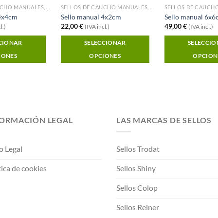
SELLOS DE CAUCHO MANUALES, MONTURA DE MADERA
SELLOS DE CAUCHO MANUALES, MONTURA DE MADERA
 4x4cm
Sello manual 4x2cm
Sello manual 6x
22,00
€
49,00
€
l.)
(IVA incl.)
(IVA incl.)
CIONAR
SELECCIONAR
SELECCI
IONES
OPCIONES
OPCION
FORMACIÓN LEGAL
LAS MARCAS DE SELLOS
o Legal
Sellos Trodat
tica de cookies
Sellos Shiny
Sellos Colop
Sellos Reiner