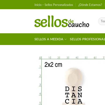
Saltar
Inicio – Sellos Personalizados
¿Dónde Estamos?
al
contenido
SELLOS A MEDIDA
SELLOS PROFESIONA
Añadir
Favori