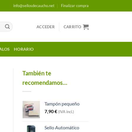
info@sellosdecaucho.net
Finalizar compra
ACCEDER
CARRITO
ALOS
HORARIO
También te
recomendamos…
Tampón pequeño
7,90
€
(IVA incl.)
Sello Automático