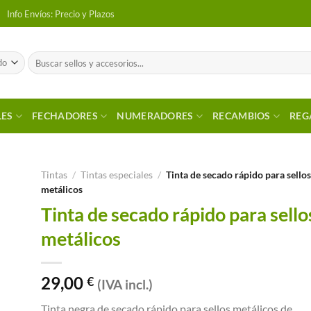
Info Envíos: Precio y Plazos
Buscar
por:
LES
FECHADORES
NUMERADORES
RECAMBIOS
REG
Tintas
/
Tintas especiales
/
Tinta de secado rápido para sello
metálicos
 a
Tinta de secado rápido para sello
tos
metálicos
29,00
€
(IVA incl.)
Tinta negra de secado rápido para sellos metálicos de