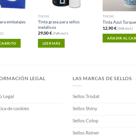
TINTAS
TINTAS
para embalajes
Tinta grasa para sellos
Tinta Azul Turqu
metálicos
12,90
€
(IVA incl.)
29,00
€
l.)
(IVA incl.)
AÑADIR AL CA
 CARRITO
LEER MÁS
FORMACIÓN LEGAL
LAS MARCAS DE SELLOS
o Legal
Sellos Trodat
tica de cookies
Sellos Shiny
Sellos Colop
Sellos Reiner