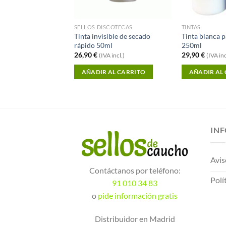
SELLOS DISCOTECAS
TINTAS
Tinta invisible de secado
Tinta blanca 
illa 28ml
rápido 50ml
250ml
A incl.)
26,90
€
29,90
€
(IVA incl.)
(IVA inc
 AL CARRITO
AÑADIR AL CARRITO
AÑADIR AL
IN
Avis
Contáctanos por teléfono:
Polí
91 010 34 83
o
pide información gratis
Distribuidor en Madrid