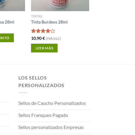
TINTAS
esa 28ml
Tinta Burdeos 28ml
Valorado
10,90
€
RRITO
(IVA incl.)
con
4.00
de 5
LEER MÁS
LOS SELLOS
PERSONALIZADOS
Sellos de Caucho Personalizados
Sellos Franqueo Pagado
Sellos personalizados Empresas