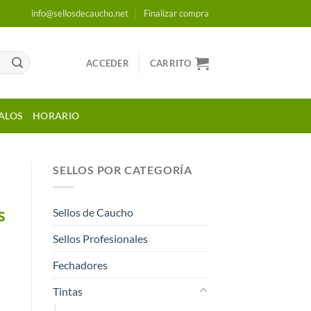
info@sellosdecaucho.net
Finalizar compra
ACCEDER
CARRITO
ALOS
HORARIO
SELLOS POR CATEGORÍA
s
s
Sellos de Caucho
Sellos Profesionales
Fechadores
Tintas